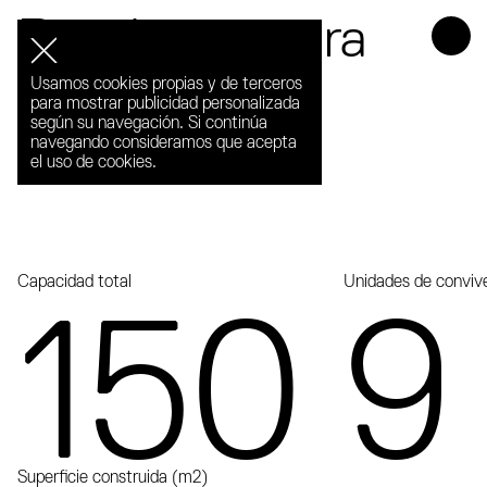
Residencia para
mayores en
Usamos cookies propias y de terceros
para mostrar publicidad personalizada
Lleida
según su navegación. Si continúa
navegando consideramos que acepta
el uso de cookies.
Capacidad total
Unidades de conviv
150
9
Superficie construida (m2)