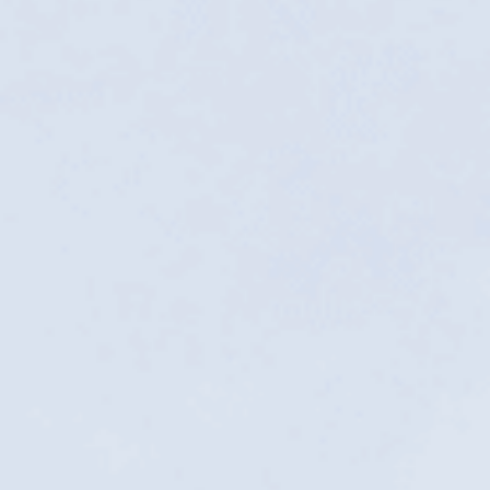
Arquitectura
honesta per millorar
la vida de les
persones grans
Mantenim el veritable sentit de
l'arquitectura per a gent gran i fem que